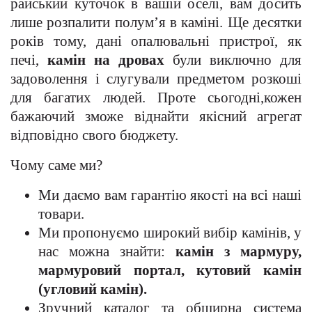
райський куточок в вашій оселі, вам досить
лише розпалити полум’я в каміні. Ще десятки
років тому, дані опалювальні пристрої, як
печі,
камін на дровах
були виключно для
задоволення і слугували предметом розкоші
для багатих людей. Проте сьогодні,кожен
бажаючий зможе віднайти якісний агрегат
відповідно свого бюджету.
Чому саме ми?
Ми даємо вам гарантію якості на всі наші
товари.
Ми пропонуємо широкий вибір камінів, у
нас можна знайти:
камін з мармуру,
мармуровий портал, кутовий камін
(угловий камін).
Зручний каталог та обширна система