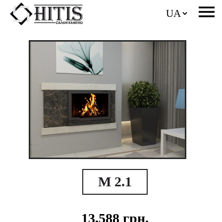
М 2.1
13,588
грн.