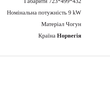
Габарити 723*499*432
Номінальна потужність 9 kW
Матеріал Чогун
Країна
Норвегія